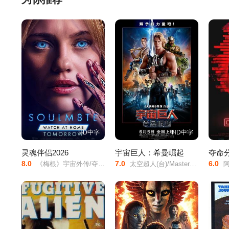
HD中字
HD中字
灵魂伴侣2026
宇宙巨人：希曼崛起
夺命
8.0
7.0
6.0
《梅根》宇宙外传/夺魂伴侣/
太空超人(台)/Masters/of/the/Universe/宇宙天王(港)/宇宙巨人希曼/宇宙巨人希曼(真人版)/Grayskull/He-Man/
阿丽莎·