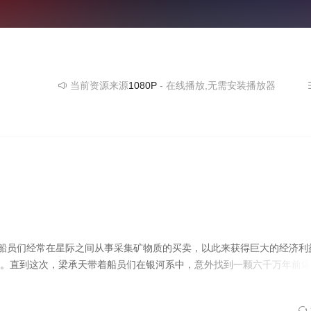
当前资源来源
1080P
- 在线播放,无需安装播放器
船员们经常在星际之间从事采集矿物质的买卖，以此来获得巨大的经济利
。直到这次，梁承天带着船员们在银河系中，意外找到一颗六千万年前爆
。可因利益分配不均，各怀心事的船员们就此踏上返航之旅。在返航途中
生物学家林修远和他的妻子Angel，而梁承天在救援的过程中也意外受伤