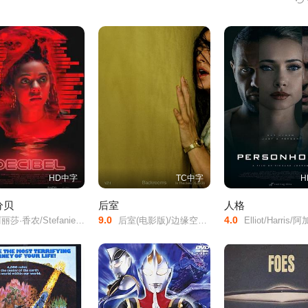
HD中字
TC中字
H
分贝
后室
人格
9.0
4.0
香农/Stefanie/Estes/Colby/Groves/
后室(电影版)/边缘空间：电影/嚇房(港)/
Elliot/Harris/阿加特·莱维/艾伦·埃默里斯/Ryan/Lee/Scott/Monica/Baiardi/Romina/Fernandez/Henry/Berry/Jenna/Callag