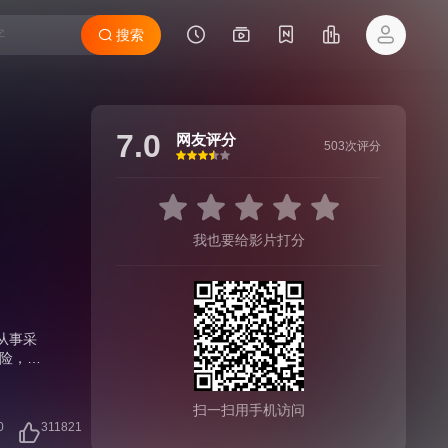
搜索
7.0
网友评分
503次评分
很差
较差
还行
推荐
力荐
我也要给影片打分
从事采
险，但
前爆炸
，各怀
扫一扫用手机访问
他们成
0
311821
外受