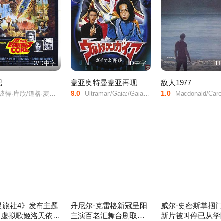
DVD中字
HD中字
H
记
盖亚奥特曼盖亚再现
敌人1977
9.0
1.0
欣/道格·麦克洛/卡罗琳·莫罗/Cy/Grant/Godfrey/James/基思·巴伦/Robert/Gillespie/
Ultraman/Gaia:/Gaia/Again/超人佳亚/重现力量与光芒/超人佳亚之光芒再现/超人力霸王盖亚/盖亚再起/
Macdonald/Carey/Jerry/Hardin/Jane/Wiley/Alan/Blanchard/Gregory/Clemens/John/Coats/Steven/Schrader/Michael/Driscoll/Matt/Oppenheimer/Hausman/De/Pass/James/Driscoll/Mark/Paskos/Arem/Fisher/Douglas/M./Kel
灵旅社4》发布主题
丹尼尔·克雷格新冠呈阳
威尔·史密斯掌掴
V 虚拟歌姬洛天依献
主演百老汇舞台剧取消
新片被叫停已从学