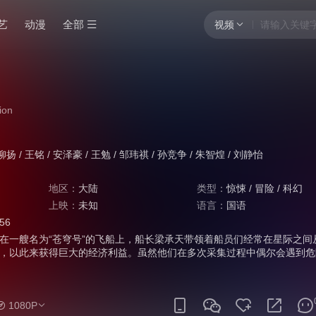
艺
动漫
全部
视频
ion
柳扬
/
王铭
/
安泽豪
/
王勉
/
邹玮祺
/
孙竞争
/
朱智煌
/
刘静怡
地区：
大陆
类型：
惊悚
/
冒险
/
科幻
上映：
未知
语言：
国语
:56
一艘名为“苍穹号”的飞船上，船长梁承天带领着船员们经常在星际之间
，以此来获得巨大的经济利益。虽然他们在多次采集过程中偶尔会遇到危
返航。直到这次，梁承天带着船员们在银河系中，意外找到一颗六千万年
在附近采集到了稀有的矿物质，从而能获得巨额利益。可因利益分配不均
此踏上返航之旅。在返航途中“苍穹号”意外接到了一组未知的求救讯号。
1080P
纪号”的生物学家林修远和他的妻子Angel，而梁承天在救援的过程中也意