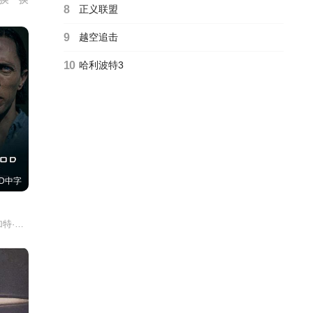
8
正义联盟
9
越空追击
10
哈利波特3
D中字
han/Ricardo/Christian/