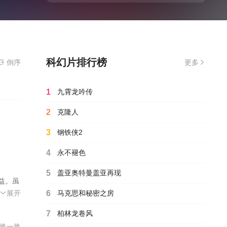
科幻片排行榜
倒序
更多
1
九霄龙吟传
2
克隆人
3
钢铁侠2
4
永不褪色
5
盖亚奥特曼盖亚再现
益。虽
炸的
展开
6
马克思和秘密之房
“苍穹
7
柏林龙卷风
。
换一换