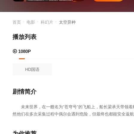
伤。
首页
电影
科幻片
太空异种
播放列表
1080P
HD国语
剧情简介
未来世界，在一艘名为“苍穹号”的飞船上，船长梁承天带领着
然他们在多次采集过程中偶尔会遇到危险，但最终也都能安全返航
超新星，他们在附近采集到了稀有的矿物质，从而能获得巨额利益
号”意外接到了一组未知的求救讯号。他们成功救下了“创世纪号”的
为你推荐