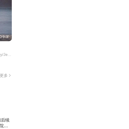
D中字
ley/III/Marilyn/Franks/Robert/D.E./Alexander/Robert/D./
更多
门后续
院辞