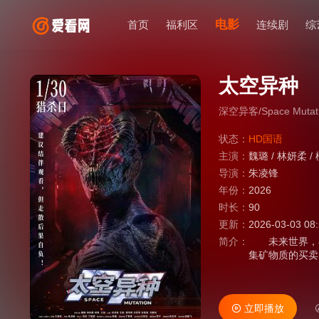
电影
首页
福利区
连续剧
综
太空异种
深空异客/Space Mutat
状态：
HD国语
主演：
魏璐
/
林妍柔
/
导演：
朱凌锋
年份：
2026
时长：
90
更新：
2026-03-03 08
简介：
未来世界，在
集矿物质的买卖
最终也都能安全
的超新星，他们
心事的船员们就
立即播放
功救下了“创世