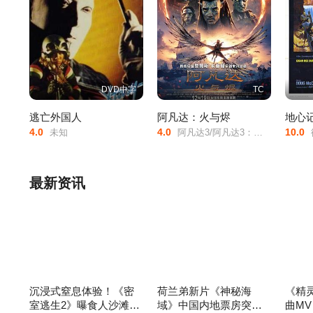
DVD中字
TC
逃亡外国人
阿凡达：火与烬
地心
4.0
4.0
10.0
未知
阿凡达3/阿凡达3：火与烬/阿凡达3：火与灰/阿凡达3：带种者/Avatar:/The/Seed/Bearer/Avatar/3/
彼得·库
最新资讯
沉浸式窒息体验！《密
荷兰弟新片《神秘海
《精
室逃生2》曝食人沙滩片
域》中国内地票房突破1
曲M