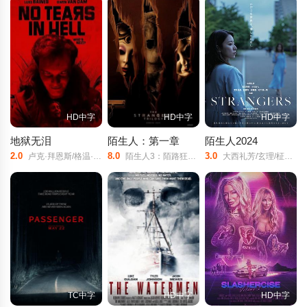
HD中字
HD中字
HD中字
地狱无泪
陌生人：第一章
陌生人2024
2.0
8.0
3.0
卢克·拜恩斯/格温·范·丹/塔蒂安娜·马尔贾诺维奇/奥德莉·尼尔/加里·卡斯帕/艾瑞克·费洛斯/温·赖克特/
陌生人3：陌路狂杀/嗜杀路人甲(台)/The/Strangers:/Part/One/
大西礼芳/玄理/柾木玲弥/小川杏/宮田佳典/佐藤玲/岩濑亮/谷川昭一朗/
TC中字
HD中字
HD中字