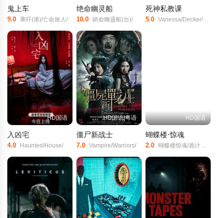
鬼上车
绝命幽灵船
死神私教课
9.0
10.0
5.0
乘吓(港)/亡命旅人/
絕命幽靈船(台)/
Vanessa/Decker/John/Bloom/Spencer/Charnas/
HD国语
HD国语|粤语
HD国语
入凶宅
僵尸新战士
蝴蝶楼·惊魂
4.0
7.0
2.0
Haunted/House/
Vampire/Warriors/
蝴蝶楼惊魂/诡计惊魂/The/Caged/Butterfly/