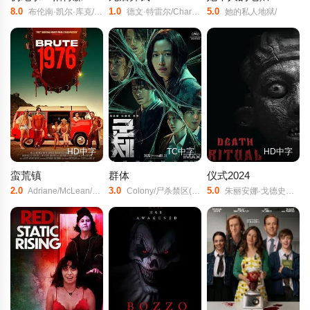
8.0
1.0
5.0
布伦南·凯尔·库克/唐辰瀛/瑞秋·艾里格/
德文·特雷尔/Charlotte/Hope/麦肯兹·利/
她的私人地狱/
HD中字
TC中字
HD中字
蛮荒镇
群体
仪式2024
2.0
3.0
5.0
Adriane/McLean/莎拉·弗伦奇/吉吉·古斯汀/马克·贾斯蒂斯/Adam/Bucci/Jed/Rowen/毕肖普·史蒂文/Ben/Kaplan/Robert/Felsted/Jr./Dazelle/Yvette/Alex/Dundas/Andreas/Robens/Bianca/Jade/Montalvo/
Colony/尸杀禁区(港)/尸速禁区(台)/
朱丽安娜·戈德史密斯/杰瑞坎皮西/Alex/Whitehouse/