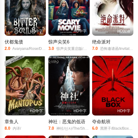
HD中字
HD中字
HD国语
伏都鬼债
惊声尖笑6
绝命派对
2.0
3.0
7.0
Avaryana/Rose/Destiny/Leilani/Brown/
惊声尖笑重启版/惊声尖笑(台)/搞乜鬼夺命杂作6(港)/恐怖电影6/Scary/Movie/Reboot/Scary/Movie/6‎/
恐怖邀请函/Invitation/Only/
HD中字
HD中字
HD中字
章鱼人
神社：恶鬼的低语
夺命航班
8.0
7.0
6.0
内详/
神社/신사/The/Shrine/
黑匣子/Black/Box/(Flight/298)/