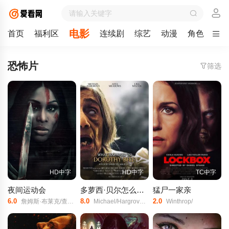
电影
首页
福利区
连续剧
综艺
动漫
角色
剧
恐怖片
筛选
HD中字
HD中字
TC中字
夜间运动会
多萝西·贝尔怎么了？
猛尸一家亲
6.0
8.0
2.0
詹姆斯·布莱克/查尔斯·马利克·惠特菲尔德/凡妮莎·西蒙斯/
Michael/Hargrove/Lisa/Wilcox/Asya/Meadows/
Winthrop/