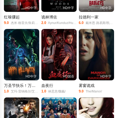
HD中字
HD中字
HD中字
红噪骤起
诡林博佐
拉德利一家
9.0
2.0
6.0
杰米·格雷夫/朱莉娅·布伦诺克/Chris/Spinelli/
Aynur/Kunduz/Hunde/Sude/Alinca/Ceren/Ergüven/Tolga/Sabuncu/Engin/Can/Ozdemir/Diana/Mirlanbekova/Suleyman/Gunes/Asli/Keles/Bingbing/Niu/Olha/Kushch/Mustafa/Kemal/Potuk/
戴米恩·路易斯/凯莉·麦克唐纳/博·布拉加森/弗莱迪·怀斯/肖恩·帕克斯/索菲娅·迪·马蒂诺/史蒂芬·威丁顿/杰伊·利库戈/玛德琳·鲍尔/苏安丽·翁/里查·普拉卡什/哈里·巴克森代尔/马克·温曼/莎拉·德拉姆/莉娜·考尔/索菲·梅塞尔/加雷斯·巴灵顿-琼斯/劳拉·沃尔德伦/泰·舒曼·桑德斯/斯维特拉娜·卡拉布特/
HD中字
HD国语
HD中字
万圣节快乐！万圣节快乐！
血夜行
雾窗诡戏
1.0
1.0
9.0
艾玛·雷纳格尔/艾琳·奥尼尔/内森·谢尔顿/
林思意/魏巍/
The/Manor/