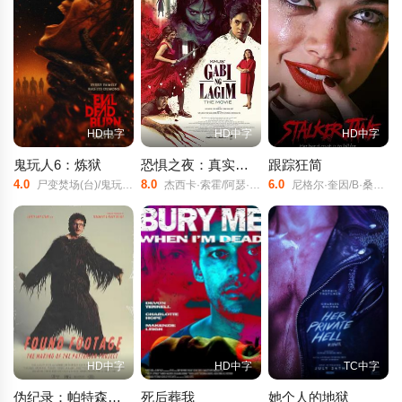
HD中字
HD中字
HD中字
鬼玩人6：炼狱
恐惧之夜：真实灵异录
跟踪狂简
4.0
8.0
6.0
尸变焚场(台)/鬼玩人6：燃烧/鬼玩人崛起衍生电影/
杰西卡·索霍/阿瑟·阿库尼亚/伊利亚·阿莱霍/
尼格尔·奎因/B·桑切斯/Halo/Kitsch/
HD中字
HD中字
TC中字
伪纪录：帕特森计划拍摄实录
死后葬我
她个人的地狱