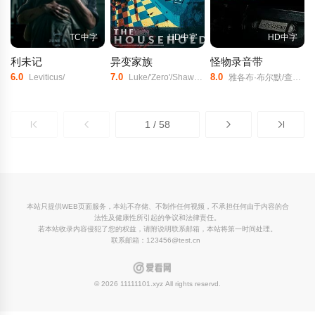
TC中字
HD中字
HD中字
利未记
异变家族
怪物录音带
6.0
7.0
8.0
Leviticus/
Luke/'Zero'/Shaw/Arna/Reed/Dylan/Guest/
雅各布·布尔默/查理·伯茨/凯尔·克拉里/
1 / 58
本站只提供WEB页面服务，本站不存储、不制作任何视频，不承担任何由于内容的合
法性及健康性所引起的争议和法律责任。
若本站收录内容侵犯了您的权益，请附说明联系邮箱，本站将第一时间处理。
联系邮箱：123456@test.cn
© 2026 11111101.xyz All rights reservd.