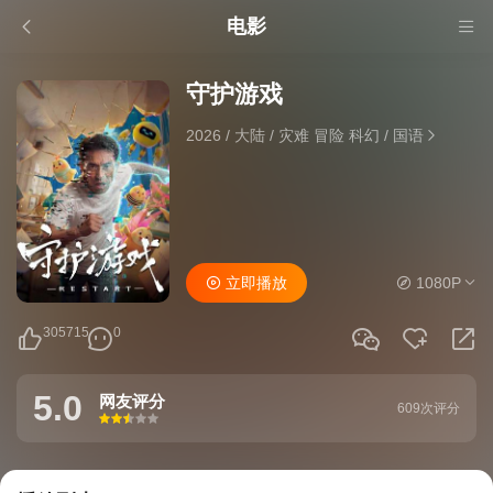
电影
守护游戏
2026
/
大陆
/
灾难 冒险 科幻
/
国语
立即播放
1080P
305715
0
5.0
网友评分
609次评分
很差
较差
还行
推荐
力荐