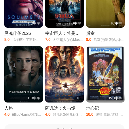
HD中字
HD中字
TC中字
灵魂伴侣2026
宇宙巨人：希曼崛起
后室
8.0
7.0
9.0
《梅根》宇宙外传/夺魂伴侣/
太空超人(台)/Masters/of/the/Universe/宇宙天王(港)/宇宙巨人希曼/宇宙巨人希曼(真人版)/Grayskull/He-Man/
后室(电影版)/边缘空间：电影/嚇房(港)/
HD中字
TC
DVD中字
人格
阿凡达：火与烬
地心记
4.0
4.0
10.0
Elliot/Harris/阿加特·莱维/艾伦·埃默里斯/Ryan/Lee/Scott/Monica/Baiardi/Romina/Fernandez/Henry/Berry/Jenna/Callaghan/Ricardo/Christian/
阿凡达3/阿凡达3：火与烬/阿凡达3：火与灰/阿凡达3：带种者/Avatar:/The/Seed/Bearer/Avatar/3/
彼得·库欣/道格·麦克洛/卡罗琳·莫罗/Cy/Grant/Godfrey/James/基思·巴伦/Robert/Gillespie/