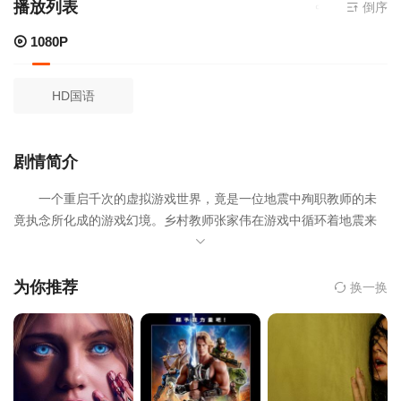
播放列表
当前资源来源
倒序
1
1080P
HD国语
剧情简介
一个重启千次的虚拟游戏世界，竟是一位地震中殉职教师的未
竟执念所化成的游戏幻境。乡村教师张家伟在游戏中循环着地震来
临前的下午，即使现实的悲剧无可挽回，被掩埋在万钧废墟下的
他，依然选择一遍遍按下重启键，在他的心中，所有孩子一个都不
能少。沉重的断壁残垣压得碎血肉之躯，却压不垮师者护佑学生的
为你推荐
换一换
脊梁。当篮球架上的比分牌逐渐染上色彩，那凝固在“14:28”的沉痛
与灰暗，终究被孩子们向阳而生的未来温柔照亮。