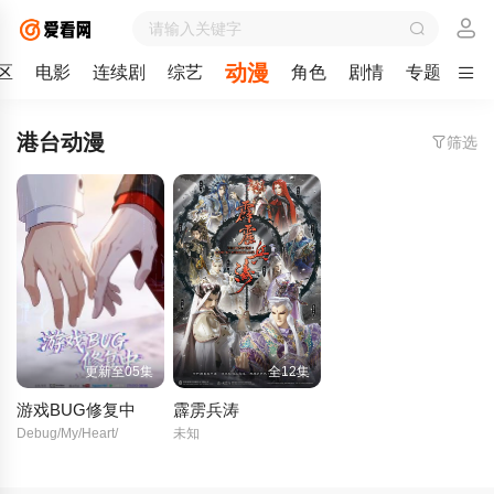
动漫
区
电影
连续剧
综艺
角色
剧情
专题
留
港台动漫
筛选
更新至05集
全12集
游戏BUG修复中
霹雳兵涛
Debug/My/Heart/
未知