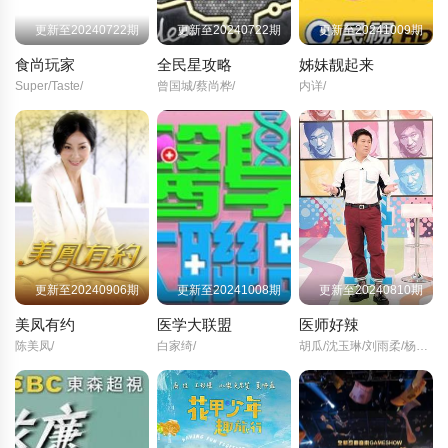
更新至20240722期
更新至20240722期
更新至20241009期
食尚玩家
全民星攻略
姊妹靓起来
Super/Taste/
曾国城/蔡尚桦/
内详/
更新至20240906期
更新至20241008期
更新至20240810期
美凤有约
医学大联盟
医师好辣
陈美凤/
白家绮/
胡瓜/沈玉琳/刘雨柔/杨千霈/王俐人/何妤玟/殷琦/林睿君/王尹平/