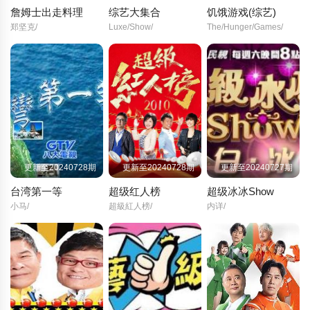
詹姆士出走料理
综艺大集合
饥饿游戏(综艺)
郑坚克/
Luxe/Show/
The/Hunger/Games/
更新至20240728期
更新至20240728期
更新至20240727期
台湾第一等
超级红人榜
超级冰冰Show
小马/
超級紅人榜/
内详/