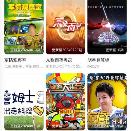
更新至20240613期
更新至20240723期
更新至10期
军情观察室
东张西望粤语
明星算算锅
凤凰冲击播：军情观察室/
朱凯婷/宋熙年/容羨媛/梁丽翘/陈倩扬/麥雅緻/黎芷珊/谢霆锋/王祖蓝/梁荣忠/古天乐/邓萃雯/蔡一智/蔡一杰/苏志威/郑秀文/朱智贤/陈贝儿/林映辉/陈庭欣/姚婷芝/吴幸美/游莨维/林泳淘/利颖怡/阮嘉敏/王殷廷/陈约临/林家栋/刘德华/
孙协志/
更新至20240811期
更新至20240804期
更新至20240728期