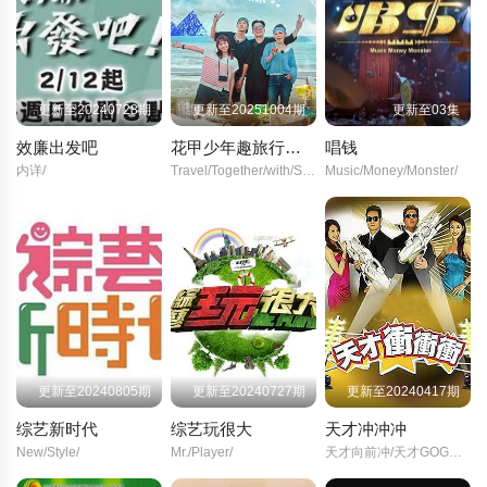
更新至20240728期
更新至20251004期
更新至03集
效廉出发吧
花甲少年趣旅行第二季
唱钱
内详/
Travel/Together/with/Star/Family/
Music/Money/Monster/
更新至20240805期
更新至20240727期
更新至20240417期
综艺新时代
综艺玩很大
天才冲冲冲
New/Style/
Mr./Player/
天才向前冲/天才GOGOGO/Genius/Go/Go/Go/