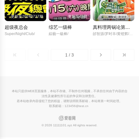
更新至20240727期
更新至45期
更新至03期
超级夜总会
综艺一级棒
真料理两锅论第二季
Super/Night/Club/
綜藝一級棒/
邰智源/罗时丰/黄镫辉/林柏昇/温妮/丘涵/
1 / 3
本站只提供WEB页面服务，本站不存储、不制作任何视频，不承担任何由于内容的合
法性及健康性所引起的争议和法律责任。
若本站收录内容侵犯了您的权益，请附说明联系邮箱，本站将第一时间处理。
联系邮箱：123456@test.cn
© 2026 11111101.xyz All rights reservd.