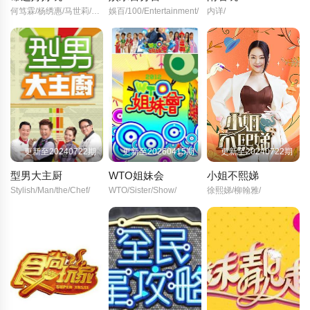
何笃霖/杨绣惠/马世莉/玛莉亚/
娛百/100/Entertainment/
内详/
更新至20240722期
更新至20260415期
更新至20240722期
型男大主厨
WTO姐妹会
小姐不熙娣
Stylish/Man/the/Chef/
WTO/Sister/Show/
徐熙娣/柳翰雅/