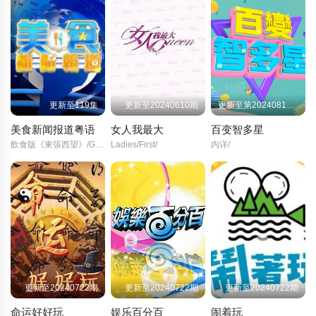
更新至119集
更新至20240610期
更新至第20240813期
美食新闻报道粤语
女人我最大
百变智多星
飲食版《東張西望》/Gourmet/Express/
Ladies/First/
内详/
更新至20240722期
更新至20240722期
更新至20240722期
命运好好玩
娱乐百分百
闹着玩