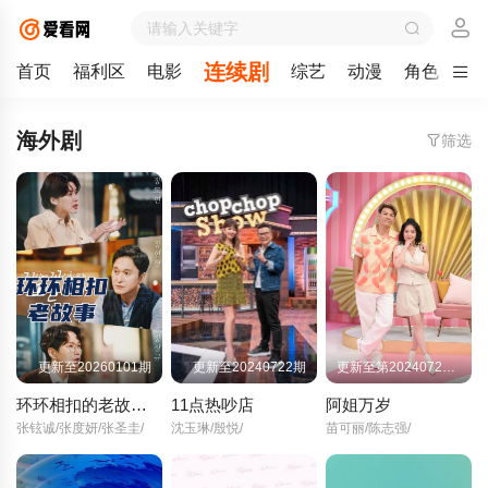
连续剧
首页
福利区
电影
综艺
动漫
角色
剧
海外剧
筛选
更新至20260101期
更新至20240722期
更新至第20240722期
环环相扣的老故事2026
11点热吵店
阿姐万岁
张铉诚/张度妍/张圣圭/
沈玉琳/殷悦/
苗可丽/陈志强/