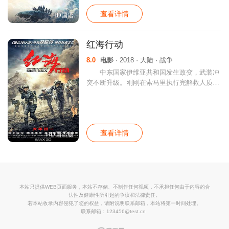
查看详情
HD国语
红海行动
8.0
电影
· 2018 · 大陆 · 战争
中东国家伊维亚共和国发生政变，武装冲
突不断升级。刚刚在索马里执行完解救人质任
务的海军护卫舰临沂号，受命前往伊维亚执行
撤侨任务。舰长高云（张涵予 饰）派出杨锐
（张译 饰）率领的蛟龙突击队登陆战区，护
查看详情
HD国语版
本站只提供WEB页面服务，本站不存储、不制作任何视频，不承担任何由于内容的合
法性及健康性所引起的争议和法律责任。
若本站收录内容侵犯了您的权益，请附说明联系邮箱，本站将第一时间处理。
联系邮箱：123456@test.cn