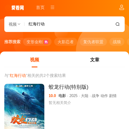
首页
视频
推荐搜索
变形金刚
火影忍者
复仇者联盟
战狼
热
视频
文章
与“
红海行动
”相关的共
2
个搜索结果
蛟龙行动(特别版)
10.0
电影
· 2025 · 大陆 · 战争 动作 剧情
暂无相关简介