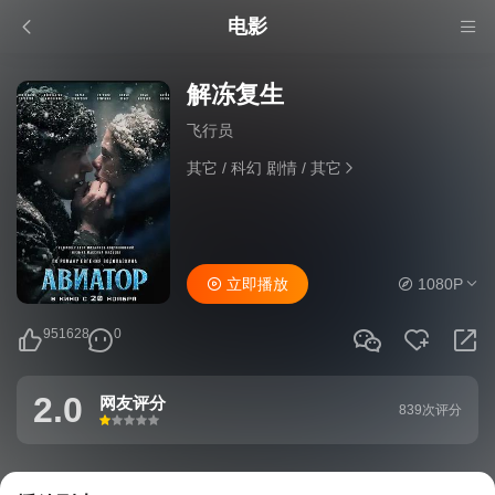
电影
解冻复生
飞行员
其它
/
科幻 剧情
/
其它
立即播放
1080P
951628
0
2.0
网友评分
839次评分
很差
较差
还行
推荐
力荐