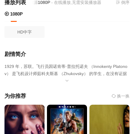
播放列表
当前资源来源
1080P
- 在线播放,无需安装播放器
倒序
1080P
HD中字
剧情简介
1929 年，苏联。飞行员因诺肯蒂·普拉托诺夫 （Innokenty Platono
v） 是飞机设计师茹科夫斯基 （Zhukovsky） 的学生，在没有证据
的情况下被指控谋杀线人扎雷茨基。普拉东诺夫最终来到了索洛维
茨基集中营，在那里他无意中成为了人体冷冻实验的参与者。将近
一个世纪后的 2025 年，杰出科学家康斯坦丁·盖格 （Konstantin G
为你推荐
换一换
eiger） 在圣彼得堡附近的一个私人实验室中解冻了他。奇迹般地活
下来的普拉东诺夫正试图恢复正常生活，但在这条道路上等待着他
的巨大困难