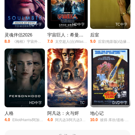
HD中字
HD中字
TC中字
灵魂伴侣2026
宇宙巨人：希曼崛起
后室
8.0
7.0
9.0
《梅根》宇宙外传/夺魂伴侣/
太空超人(台)/Masters/of/the/Universe/宇宙天王(港)/宇宙巨人希曼/宇宙巨人希曼(真人版)/Grayskull/He-Man/
后室(电影版)/边缘空间：电影/嚇房(港)/
HD中字
TC
DVD中字
人格
阿凡达：火与烬
地心记
4.0
4.0
10.0
Elliot/Harris/阿加特·莱维/艾伦·埃默里斯/Ryan/Lee/Scott/Monica/Baiardi/Romina/Fernandez/Henry/Berry/Jenna/Callaghan/Ricardo/Christian/
阿凡达3/阿凡达3：火与烬/阿凡达3：火与灰/阿凡达3：带种者/Avatar:/The/Seed/Bearer/Avatar/3/
彼得·库欣/道格·麦克洛/卡罗琳·莫罗/Cy/Grant/Godfrey/James/基思·巴伦/Robert/Gillespie/