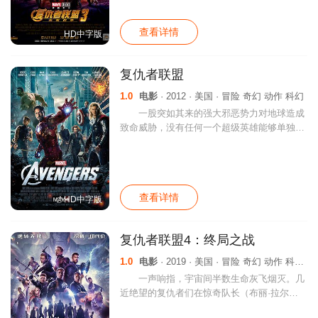
手，斯塔克和蜘蛛侠闯入了敌人的飞船。与此
同时
查看详情
HD中字版
复仇者联盟
1.0
电影
· 2012 · 美国 · 冒险 奇幻 动作 科幻
一股突如其来的强大邪恶势力对地球造成
致命威胁，没有任何一个超级英雄能够单独抵
挡。长期致力于保护全球安危的神盾局（SHI
ELD）感到措手不及，其指挥官“独眼侠”尼克·
弗瑞（塞缪尔·杰克逊 Samue
查看详情
HD中字版
复仇者联盟4：终局之战
1.0
电影
· 2019 · 美国 · 冒险 奇幻 动作 科幻 剧情
一声响指，宇宙间半数生命灰飞烟灭。几
近绝望的复仇者们在惊奇队长（布丽·拉尔森
Brie Larson 饰）的帮助下找到灭霸（乔什·布