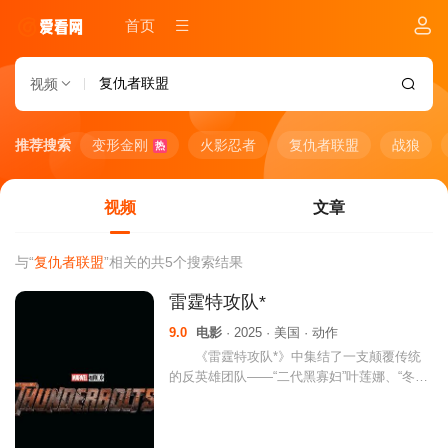
首页
视频
推荐搜索
变形金刚
火影忍者
复仇者联盟
战狼
热
视频
文章
与“
复仇者联盟
”相关的共
5
个搜索结果
雷霆特攻队*
9.0
电影
· 2025 · 美国 · 动作
《雷霆特攻队*》中集结了一支颠覆传统
的反英雄团队——“二代黑寡妇”叶莲娜、“冬
兵”巴基、“红色守卫”阿列克谢、“幽灵”、“模仿
大师”和“美国密探”约翰·沃克。在发现陷入了瓦
伦蒂娜设置的死亡陷阱后，