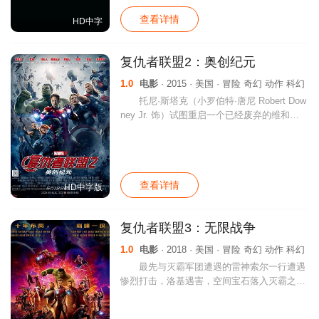
查看详情
HD中字
复仇者联盟2：奥创纪元
1.0
电影
· 2015 · 美国 · 冒险 奇幻 动作 科幻
托尼·斯塔克（小罗伯特·唐尼 Robert Dow
ney Jr. 饰）试图重启一个已经废弃的维和项
目，不料该项目却成为危机导火索。世上最强
大的超级英雄——钢铁侠、美国队长（克里斯
·埃文斯 Chri
查看详情
HD中字版
复仇者联盟3：无限战争
1.0
电影
· 2018 · 美国 · 冒险 奇幻 动作 科幻
最先与灭霸军团遭遇的雷神索尔一行遭遇
惨烈打击，洛基遇害，空间宝石落入灭霸之
手。未几，灭霸的先锋部队杀至地球，一番缠
斗后掳走奇异博士。为阻止时间宝石落入敌