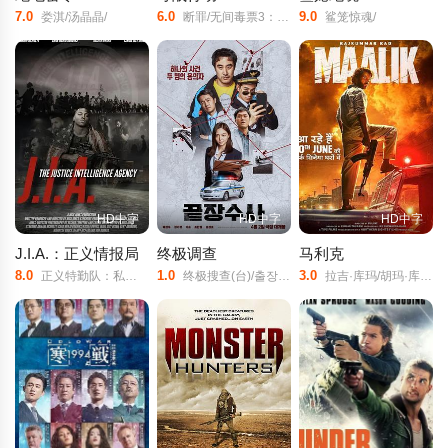
7.0
6.0
9.0
娄淇/汤晶晶/
断罪/无间毒票3：断罪/无间毒票：断罪/
鲨笼惊魂/
HD中字
HD中字
HD中字
J.I.A.：正义情报局
终极调查
马利克
8.0
1.0
3.0
正义特勤队：私人恩怨/
终极搜查(台)/출장수사/The/Ultimate/Duo/
拉吉·库玛/胡玛·库雷希/梅德哈·尚卡尔/玛努希·奇希拉/Anil/Jhamajham/Shweta/R/Shrivastava/Rishi/Raj/Bhasin/