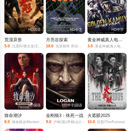
HD国语
HD中字
HD中字
荒漠异形
月亮谷探索
黄金神威真人电影版
5.0
10.0
3.0
沈震轩/唐文龙/王超帏/
克里斯塔·库珀-施密特/Michael/Jason/Allen/Ryan/Bullock/
黄金神威/真人电影版/Golden/Kamuy/
HD国语
HD中字|国语
HD国语
致命潮汐
金刚狼3：殊死一战
火遮眼2025
8.0
9.0
10.0
致命姬达‎/Murder/Game/
卢根(港)/罗根(台)/金刚狼3：罗根/金刚狼3：暮狼寻乡/这个金刚不太狼(豆友译名)/全冈良(豆友译名)/Wolverine:/Weapon/X/Wolverine/3/
狂怒/The/Furious/