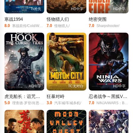
Ts抢先
HD中字
HD中字
寒战1994
怪物猎人们
绝密突围
8.0
7.0
7.0
寒战前传/Cold/War/1994/
怪物猎人/
Sharpshooter/
HD中字
TC无对白
HD中字
虎克船长：诅咒潮汐
狂暴对峙
忍者战争～黑狐VS将军乃忍者～
5.0
3.0
7.0
理查德·罗登/肖恩·克罗宁/蒙拉杰·巴楚/
汽车城/车城杀机/
NINJA/WARS：BLACKFOX/vs/SHOGUNS/NINJA/