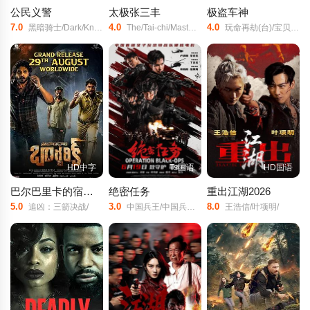
公民义警
太极张三丰
极盗车神
7.0
4.0
4.0
黑暗骑士/Dark/Knight/
The/Tai-chi/Master/Twin/Warriors/Tai/ji:/Zhang/San/Feng/
玩命再劫(台)/宝贝神车手(港)/娃娃脸司机/宝宝车神/宝贝司机/小司机/带带我(豆友译名)/Drive/Baby/Drive/
HD中字
Ts国语
HD国语
巴尔巴里卡的宿命交叉
绝密任务
重出江湖2026
5.0
3.0
8.0
追凶：三箭决战/
中国兵王/中国兵王·绝密任务/Operation/Black-ops/
王浩信/叶项明/