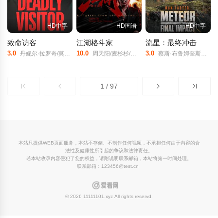
HD中字
HD国语
HD中字
致命访客
江湖格斗家
流星：最终冲击
3.0
10.0
3.0
丹妮尔·拉罗奇/莫里斯·P·克里/罗德尼·佩里/
周天阳/麦杉杉/赵志凌/杨舒米/王若菲/徐悦/吴沛埕/司徒沛宏/张贤哲/程籽橙/罗晟成/
蔡斯·布鲁姆奎斯特/Justin/Higgs/萨曼莎·安妮·凯斯勒/
1 / 97
本站只提供WEB页面服务，本站不存储、不制作任何视频，不承担任何由于内容的合
法性及健康性所引起的争议和法律责任。
若本站收录内容侵犯了您的权益，请附说明联系邮箱，本站将第一时间处理。
联系邮箱：123456@test.cn
© 2026 11111101.xyz All rights reservd.