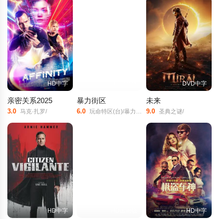
HD中字
HD中字版
DVD中字
亲密关系2025
暴力街区
未来
3.0
6.0
9.0
马克·扎罗/
玩命特区(台)/暴力禁区(港)/公寓追凶/District/B13/
圣典之谜/
HD中字
HD国语版
HD中字