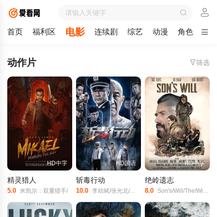
电影
首页
福利区
连续剧
综艺
动漫
角色
剧
动作片
筛选
HD中字
HD国语
HD中字
精灵猎人
斩毒行动
绝岭遗志
5.0
10.0
8.0
米凯尔：双重猎手/
李幼斌/张光北/李雨桐/
Son's/Will/The/Will/of/the/Son/Sword/of/Vengeance/