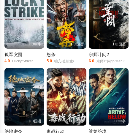
HD中字
HD国语
HD国语
孤军突围
怒杀
宗师叶问2
4.0
5.0
6.0
Lucky/Strike/
喻亢/张新童/
宗师叶问/Ip/Man:/Kung/Fu/Legend/
HD国语
HD国语
TC中字
绝地密令
毒战行动
鲨笼绝境