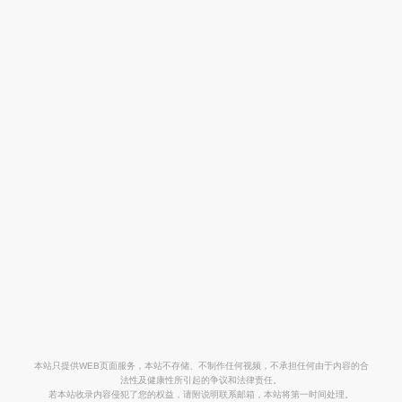
《沼泽深处的女孩》曝预告 沼泽女孩深
陷谋杀案
2024年06月10日
电影《龙女孩》首映 “佛山，龙女孩回
来了！”
2024年06月10日
《迷失之城》曝“冒牌英雄”预告 皮特神
秘登场
2024年06月10日
本站只提供WEB页面服务，本站不存储、不制作任何视频，不承担任何由于内容的合
法性及健康性所引起的争议和法律责任。
若本站收录内容侵犯了您的权益，请附说明联系邮箱，本站将第一时间处理。