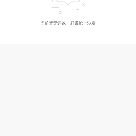
当前暂无评论，赶紧抢个沙发
24小时热门
《隐入尘烟》逆袭成功！票房涨10倍评
分升至8.5
2024年06月10日
电影频道于9月3日14点直播电影频道传
媒荣誉之夜
2024年06月10日