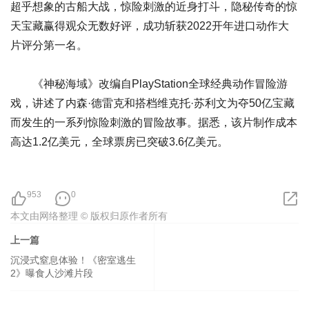
超乎想象的古船大战，惊险刺激的近身打斗，隐秘传奇的惊
天宝藏赢得观众无数好评，成功斩获2022开年进口动作大
片评分第一名。
《神秘海域》改编自PlayStation全球经典动作冒险游
戏，讲述了内森·德雷克和搭档维克托·苏利文为夺50亿宝藏
而发生的一系列惊险刺激的冒险故事。据悉，该片制作成本
高达1.2亿美元，全球票房已突破3.6亿美元。
953
0
本文由网络整理 © 版权归原作者所有
上一篇
沉浸式窒息体验！《密室逃生
2》曝食人沙滩片段