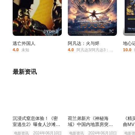
DVD中字
TC
逃亡外国人
阿凡达：火与烬
地心
4.0
4.0
10.0
未知
阿凡达3/阿凡达3：火与烬/阿凡达3：火与灰/阿凡达3：带种者/Avatar:/The/Seed/Bearer/Avatar/3/
彼得·库
最新资讯
沉浸式窒息体验！《密
荷兰弟新片《神秘海
《精
室逃生2》曝食人沙滩片
域》中国内地票房突破1
曲M
段
亿元
唱
2024年06月10日
2024年06月10日
电影资讯
电影资讯
电影