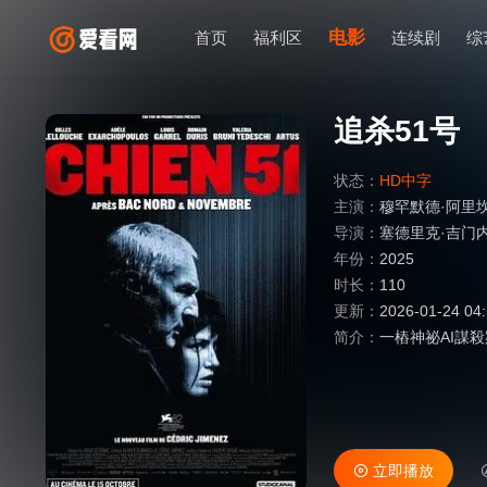
电影
首页
福利区
连续剧
综
追杀51号
状态：
HD中字
主演：
穆罕默德·阿里
导演：
塞德里克·吉门
年份：
2025
时长：
110
更新：
2026-01-24 04
简介：
一樁神祕AI謀殺
立即播放