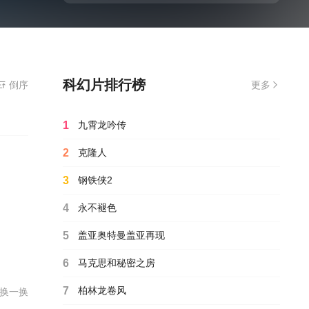
科幻片排行榜
播放,无需安装播放器
倒序
更多
1
九霄龙吟传
2
克隆人
3
钢铁侠2
4
永不褪色
5
盖亚奥特曼盖亚再现
6
马克思和秘密之房
7
柏林龙卷风
换一换