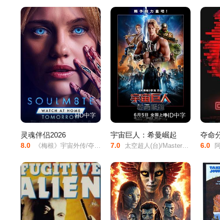
HD中字
HD中字
灵魂伴侣2026
宇宙巨人：希曼崛起
夺命
8.0
7.0
6.0
《梅根》宇宙外传/夺魂伴侣/
太空超人(台)/Masters/of/the/Universe/宇宙天王(港)/宇宙巨人希曼/宇宙巨人希曼(真人版)/Grayskull/He-Man/
阿丽莎·