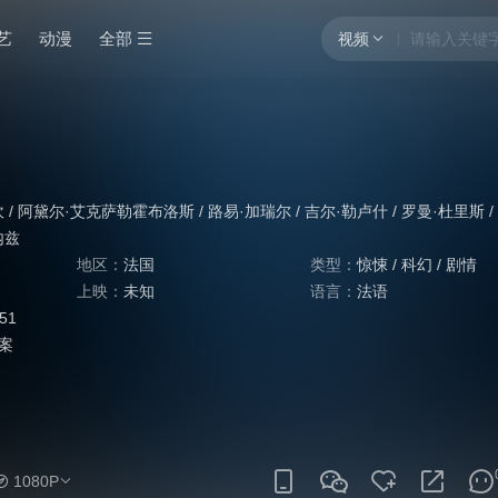
艺
动漫
全部
视频
坎
/
阿黛尔·艾克萨勒霍布洛斯
/
路易·加瑞尔
/
吉尔·勒卢什
/
罗曼·杜里斯
/
内兹
地区：
法国
类型：
惊悚
/
科幻
/
剧情
上映：
未知
语言：
法语
:51
案
1080P