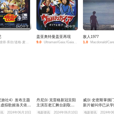
DVD中字
HD中字
H
记
盖亚奥特曼盖亚再现
敌人1977
9.0
1.0
欣/道格·麦克洛/卡罗琳·莫罗/Cy/Grant/Godfrey/James/基思·巴伦/Robert/Gillespie/
Ultraman/Gaia:/Gaia/Again/超人佳亚/重现力量与光芒/超人佳亚之光芒再现/超人力霸王盖亚/盖亚再起/
Macdonald/Carey/Jerry/Hardin/Jane/Wiley/Alan/Blanchard/Gregory/Clemens/John/Coats/Steven/Schrader/Michael/Driscoll/Matt/Oppenheimer/Hausman/De/Pass/James/Driscoll/Mark/Paskos/Arem/Fisher/Douglas/M./Kel
灵旅社4》发布主题
丹尼尔·克雷格新冠呈阳
威尔·史密斯掌掴
V 虚拟歌姬洛天依献
主演百老汇舞台剧取消
新片被叫停已从学
演出
职
2024年06月10日
2024年06月10日
2024年0
资讯
电影资讯
电影资讯