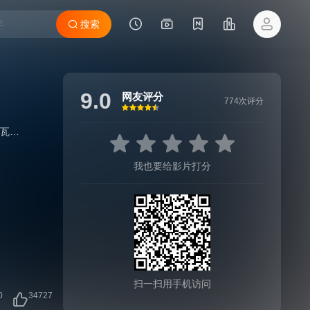
搜索
9.0
网友评分
774次评分
很差
较差
还行
推荐
力荐
瓦莱丽亚·布鲁尼·泰德斯基
/
达芙妮·帕塔基亚
/
维克多·阿尔特斯·索拉罗
我也要给影片打分
扫一扫用手机访问
0
34727