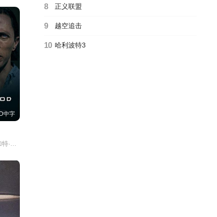
8
正义联盟
9
越空追击
10
哈利波特3
D中字
han/Ricardo/Christian/