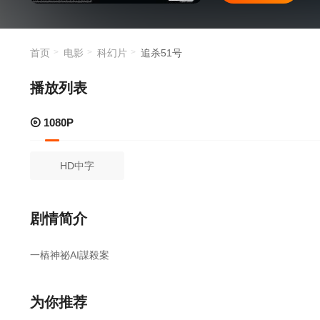
首页
电影
科幻片
追杀51号
播放列表
1080P
HD中字
剧情简介
一樁神祕AI謀殺案
为你推荐