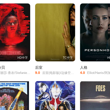
HD中字
TC中字
H
分贝
后室
人格
9.0
4.0
香农/Stefanie/Estes/Colby/Groves/
后室(电影版)/边缘空间：电影/嚇房(港)/
Elliot/Harris/阿加特·莱维/艾伦·埃默里斯/Ryan/Lee/Scott/Monica/Baiardi/Romina/Fernandez/Henry/Berry/Jenna/Callag