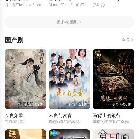
애라원/The/Love/Lab/
Murder/Club:/Liar's/Table/Murder/Club/
尹斗俊/
更多泰国剧
国产剧
更多
更新至08集
更新至11集
更新至06集
长夜如歌
米良与麦青
马背上的银行
云归槿时安/
鹿鸣呦呦/鹿鸣春晓/
姬晓飞/王芳政/王全有/阎妮/郭烁杰/杜志国/郑卫莉/周舟/Zhou/Zhou/