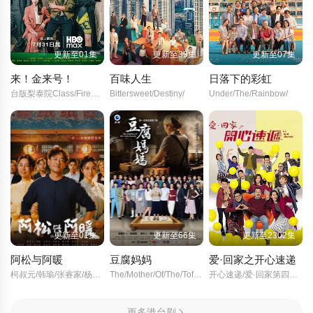
更新至01集
更新至39集
更新至07集
来！金来号！
百味人生
日落下的彩虹
台版梨泰院Class/Fired/Up/
Bittersweet/Destiny/
Under/The/Rainbow/
更新至01集
更新至66集
更新至2302集
阿松与阿暖
豆腐妈妈
爱·回家之开心速递
柯叔元/韩瑜/张睿家/杨子仪/
The/Mother/Of/The/Tofu/Family/
开心速递/爱·回家第四季/爱回家/爱回家之开心速递/
更多港台剧