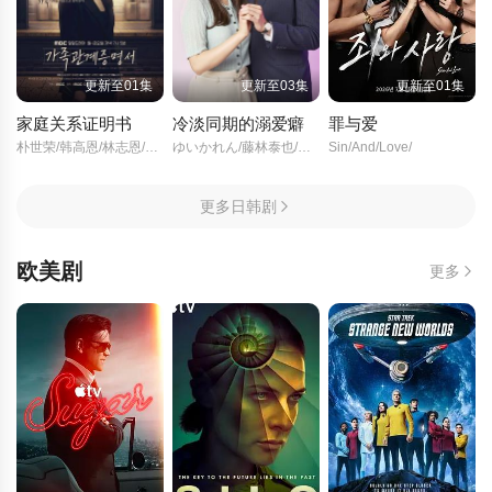
更新至01集
更新至03集
更新至01集
家庭关系证明书
冷淡同期的溺爱癖
罪与爱
朴世荣/韩高恩/林志恩/成伊言/朴率拉/徐道永/全胜彬/
ゆいかれん/藤林泰也/小栗有以/京典和玖/半田周平/
Sin/And/Love/
更多日韩剧
欧美剧
更多