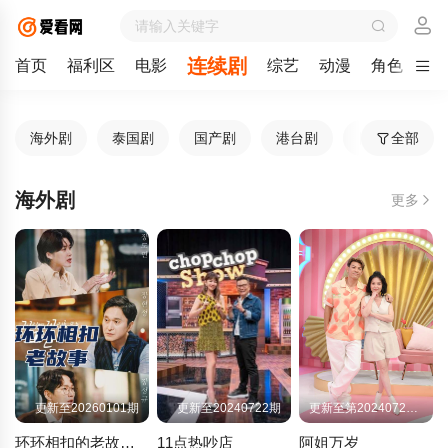
连续剧
首页
福利区
电影
综艺
动漫
角色
剧
海外剧
泰国剧
国产剧
港台剧
日韩剧
全部
海外剧
更多
更新至20260101期
更新至20240722期
更新至第20240722期
环环相扣的老故事2026
11点热吵店
阿姐万岁