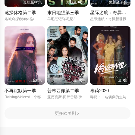
更新至06集
更新至04集
更新至01集
谜探休格第二季
末日地堡第三季
星际迷航：奇异新世界第四季
洛城奇探(港)/休格/
羊毛战记/羊毛记/
星际迷航：奇异新世界最终季/
全8集
全18集
全8集
不再沉默第一季
普林西佩第二季
毒药2020
Raising/Voices/一个都不能多/
亚历克斯·冈萨雷斯/伊巴·阿布克/何塞·科罗纳多/鲁本·科尔达达/斯塔尼·科佩/波·杜拉/赫苏斯·卡斯特罗/
毒药：一名偶像的生与死/Veneno/
更多欧美剧