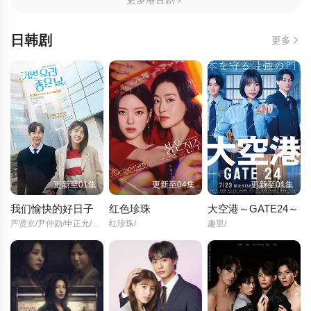
日韩剧
更多
更新至01集
更新至04集
更新至01集
我们愉快的好日子
红色珍珠
大空港～GATE24～
严贤京/尹仲勋/申正允/尹多英/金惠玉/鲜于在德/尹多勋/文喜京/李商淑/郑孝彬/李家豪/郑永琡/
红珍珠/
趣里/