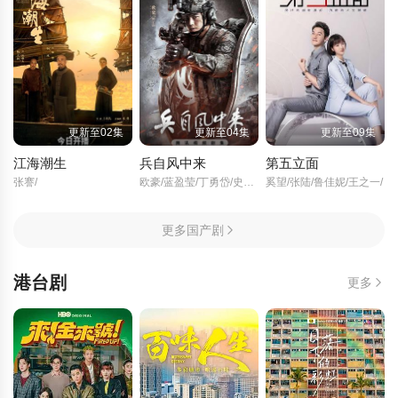
更新至02集
更新至04集
更新至09集
江海潮生
兵自风中来
第五立面
张謇/
欧豪/蓝盈莹/丁勇岱/史兰芽/刘奕君/阮巨/李幼斌/侯勇/于景骁/王春宇/关亚军/杨舒/吴岳阳/张进/陈方舟/陈启杰/周德华/赵长洲/赵荀/费鲤齐/夏侯镔/徐洪浩/傅程鹏/谢心/
奚望/张陆/鲁佳妮/王之一/
更多国产剧
港台剧
更多