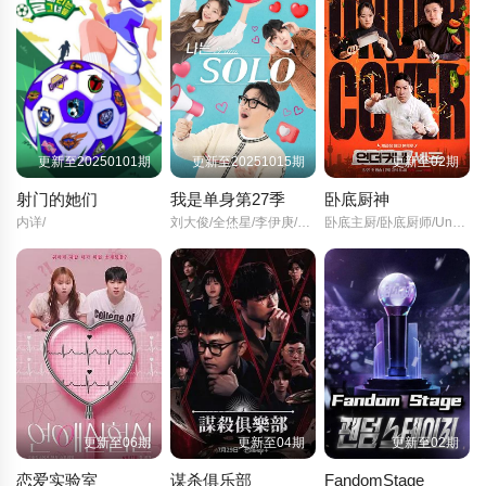
更新至20250101期
更新至20251015期
更新至02期
射门的她们
我是单身第27季
卧底厨神
内详/
刘大俊/全烋星/李伊庚/宋海娜/
卧底主厨/卧底厨师/Undercover/Chef/
更新至06期
更新至04期
更新至02期
恋爱实验室
谋杀俱乐部
FandomStage