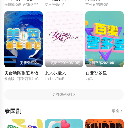
张铉诚/张度妍/张圣圭/
沈玉琳/殷悦/
苗可丽/陈志强/
更新至119集
更新至20240610期
更新至第20240813期
美食新闻报道粤语
女人我最大
百变智多星
飲食版《東張西望》/Gourmet/Express/
Ladies/First/
内详/
更多海外剧
泰国剧
更多