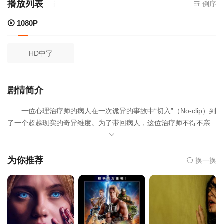
播放列表
当前资源来源
倒序
1080P
HD中字
剧情简介
一位心理治疗师的病人在一次诡异的事故中“切入”（No-clip）到
了一个超越现实的奇异维度。为了带回病人，这位治疗师不得不亲
自踏入那片无边无际、充满黄色壁纸和嗡嗡荧光灯响声的未知迷
宫。该片改编自凯恩·帕森斯在YouTube上创作的一系列爆红的“后
室”题材恐怖短片。
为你推荐
换一换