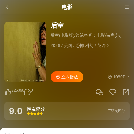
电影
后室
后室(电影版)/边缘空间：电影/嚇房(港)
2026
/
美国
/
恐怖 科幻
/
英语
立即播放
1080P
226396
0
9.0
网友评分
772次评分
很差
较差
还行
推荐
力荐