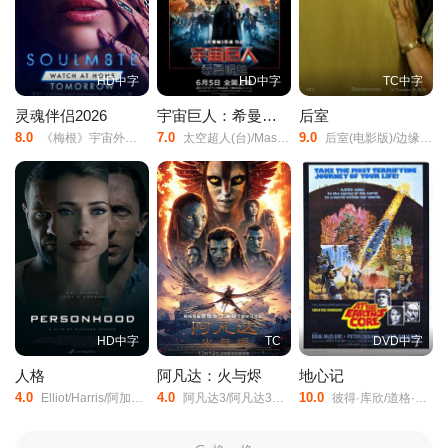
HD中字
HD中字
TC中字
灵魂伴侣2026
宇宙巨人：希曼崛起
后室
8.0
7.0
9.0
《梅根》宇宙外传/夺魂伴侣/
太空超人(台)/Masters/of/the/Universe/宇宙天王(港)/宇宙巨人希曼/宇宙巨人希曼(真人版)/Grayskull/He-Man/
后室(电影版)/边缘空间：电影/嚇房(港)/
HD中字
TC
DVD中字
人格
阿凡达：火与烬
地心记
4.0
4.0
10.0
Elliot/Harris/阿加特·莱维/艾伦·埃默里斯/Ryan/Lee/Scott/Monica/Baiardi/Romina/Fernandez/Henry/Berry/Jenna/Callaghan/Ricardo/Christian/
阿凡达3/阿凡达3：火与烬/阿凡达3：火与灰/阿凡达3：带种者/Avatar:/The/Seed/Bearer/Avatar/3/
彼得·库欣/道格·麦克洛/卡罗琳·莫罗/Cy/Grant/Godfrey/James/基思·巴伦/Robert/Gillespie/