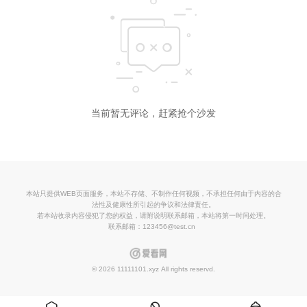
20231121期
20231127期
20231128期
20231204期
20231205期
20231212期
20231218期
20231225期
20231226期
当前暂无评论，赶紧抢个沙发
20240101期
20240102期
20240109期
20240115期
20240116期
20240122期
本站只提供WEB页面服务，本站不存储、不制作任何视频，不承担任何由于内容的合
20240123期
20240129期
20240205期
法性及健康性所引起的争议和法律责任。
若本站收录内容侵犯了您的权益，请附说明联系邮箱，本站将第一时间处理。
联系邮箱：123456@test.cn
20240206期
20240212期
20240219期
© 2026 11111101.xyz All rights reservd.
20240226期
20240304期
20240311期