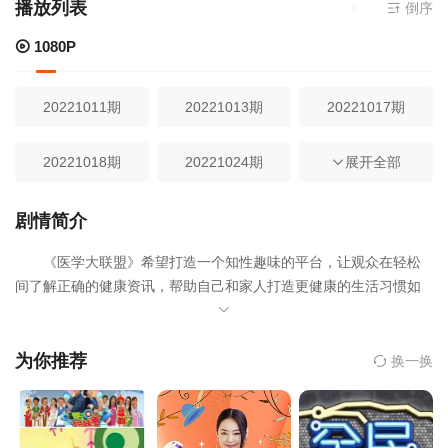
播放列表
当前资源来源
倒序
1
1080P
20221011期
20221013期
20221017期
20221018期
20221024期
20221025期
展开全部
20221031期
20221101期
20221107期
剧情简介
《医学大联盟》希望打造一个知性趣味的平台，让观众在轻松
20221108期
20221111期
20221114期
间了解正确的健康资讯，帮助自己和家人打造更健康的生活习惯如
果您喜欢嗨翻影院提供的《医学大联盟》，别忘了分享给好友哦！
20221115期
20221121期
20221122期
为你推荐
换一换
20221128期
20221129期
20221205期
20221212期
20221213期
20221220期