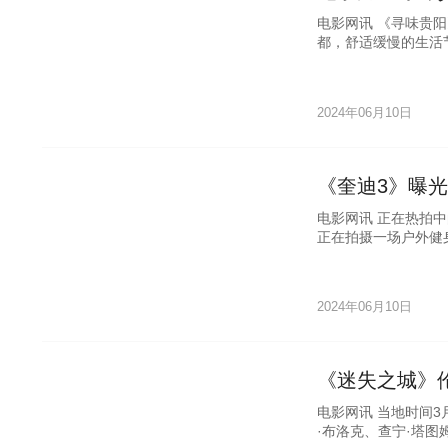
电影网讯 《寻味贵
都，舒适缓慢的生活
座汇集了无数特色美
2024年06月10日
《奎迪3》曝光
电影网讯 正在热拍
正在拍摄一场户外健
了片场
2024年06月10日
《迷失之城》伦
电影网讯 当地时间
·布洛克、查宁·塔图