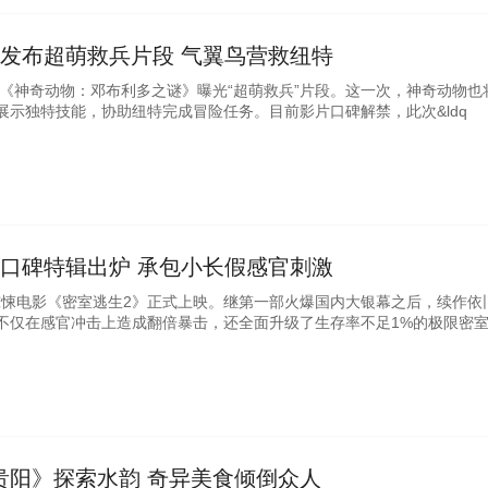
》发布超萌救兵片段 气翼鸟营救纽特
影《神奇动物：邓布利多之谜》曝光“超萌救兵”片段。这一次，神奇动物也
展示独特技能，协助纽特完成冒险任务。目前影片口碑解禁，此次&ldq
》口碑特辑出炉 承包小长假感官刺激
，惊悚电影《密室逃生2》正式上映。继第一部火爆国内大银幕之后，续作依
不仅在感官冲击上造成翻倍暴击，还全面升级了生存率不足1%的极限密
更
贵阳》探索水韵 奇异美食倾倒众人