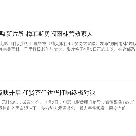
》曝新片段 梅菲斯勇闯雨林营救家人
画电影《精灵旅社》最终章《精灵旅社4：变身大冒险》发布“勇闯雨林”片
往南美雨林，千里救援老爸与丈夫。影片将于4月3日正式上映。在这部系
点映开启 任贤齐任达华打响终极对决
，无耻勾结，荼毒社会。”4月2日，犯罪电影黄明升执导，背景聚焦1997
局错乱的黑白混沌下，多方势力矛盾激化，暴力事件频发，巨变当前，