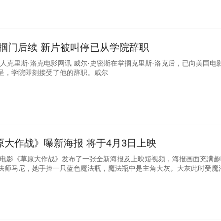
掌掴门后续 新片被叫停已从学院辞职
人克里斯·洛克电影网讯 威尔·史密斯在掌掴克里斯·洛克后，已向美国电
呈，学院即刻接受了他的辞职。威尔
大作战》曝新海报 将于4月3日上映
画电影《草原大作战》发布了一张全新海报及上映短视频，海报画面充满趣
法师马尼，她手捧一只蓝色魔法瓶，魔法瓶中是主角大灰。大灰此时受魔
的形