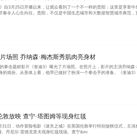
阳》自3月25日开播以来，让观众看到了一个不一样的贵阳：这里是享誉中
节奏令人心生向往。贵阳，不仅是中国生态城市和大数据智慧城市典范，
食
片场照 乔纳森·梅杰斯秀肌肉亮身材
中的拳击题材影片《奎迪3》曝光了片场照。在照片上，影片的主演乔纳森·
身的戏份。从形体上看，他早已做好了扮演一个拳击手的准备。《奎迪3
敦放映 查宁·塔图姆等现身红毯
3月31日，动作冒险电影《迷失之城》在英国伦敦举行特别放映仪式，主演
姆、丹尼尔·雷德克里夫现身红毯现场。查宁&mi