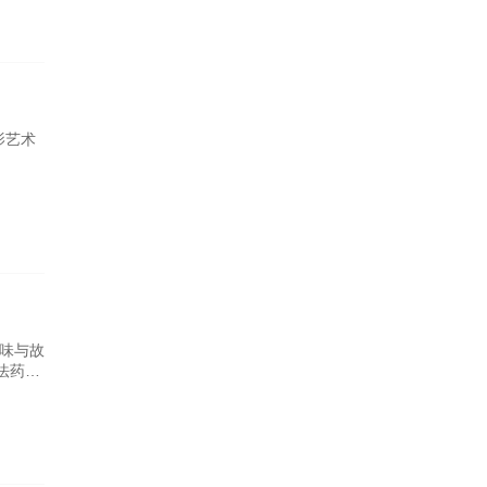
影艺术
味与故
法药水