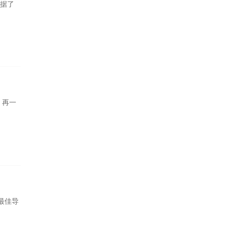
。据了
》再一
最佳导