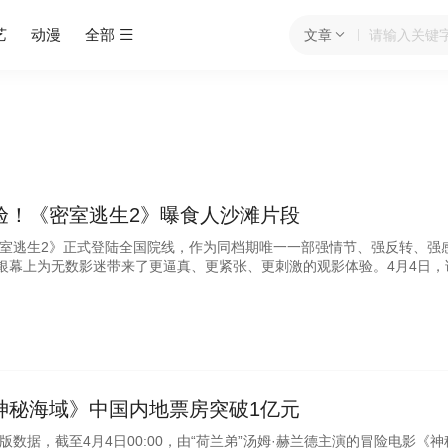
艺
动漫
全部
文章
验！《密室逃生2》曝食人沙滩片段
密室逃生2》正式登陆全国院线，作为同档期唯一一部强情节、强反转、强
银幕上为无数影迷带来了更逼真、更紧张、更刺激的观影体验。4月4日，
神秘海域》中国内地票房突破1亿元
版数据，截至4月4日00:00，由“荷兰弟”汤姆·赫兰德主演的冒险电影《神