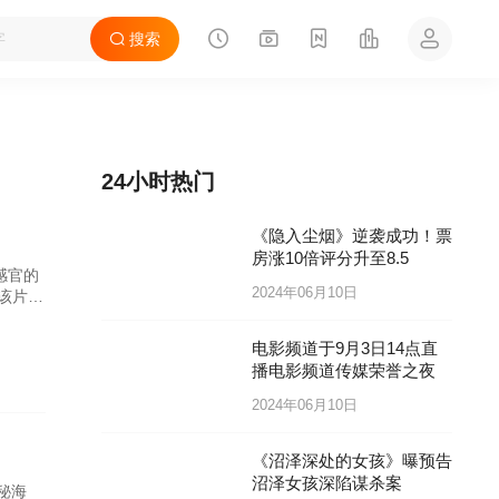
搜索
24小时热门
《隐入尘烟》逆袭成功！票
房涨10倍评分升至8.5
感官的
2024年06月10日
该片发
电影频道于9月3日14点直
播电影频道传媒荣誉之夜
2024年06月10日
《沼泽深处的女孩》曝预告
沼泽女孩深陷谋杀案
秘海