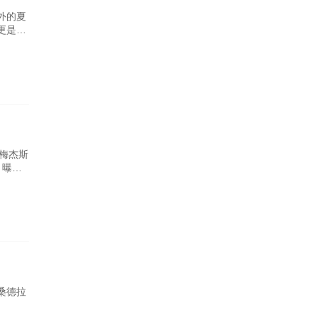
外的夏
更是一
梅杰斯
》曝光
桑德拉