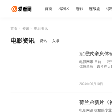
首页
福利区
电影
连续剧
综
首页
资讯
电影资讯
电影资讯
资讯
头条
沉浸式窒息体
电影网讯 日前，《
惊悚黑马，该片在大
布“食人
2024年06月10日
荷兰弟新片《
电影网讯 据猫眼专业