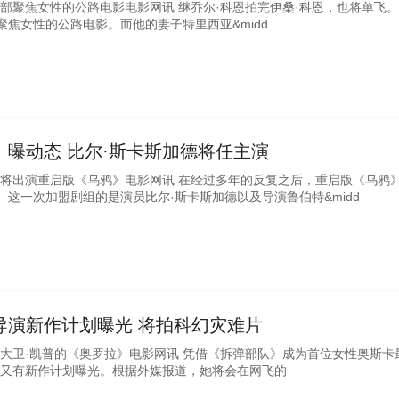
一部聚焦女性的公路电影电影网讯 继乔尔·科恩拍完伊桑·科恩，也将单飞
焦女性的公路电影。而他的妻子特里西亚&midd
》曝动态 比尔·斯卡斯加德将任主演
德将出演重启版《乌鸦》电影网讯 在经过多年的反复之后，重启版《乌鸦
这一次加盟剧组的是演员比尔·斯卡斯加德以及导演鲁伯特&midd
导演新作计划曝光 将拍科幻灾难片
编大卫·凯普的《奥罗拉》电影网讯 凭借《拆弹部队》成为首位女性奥斯卡
，又有新作计划曝光。根据外媒报道，她将会在网飞的