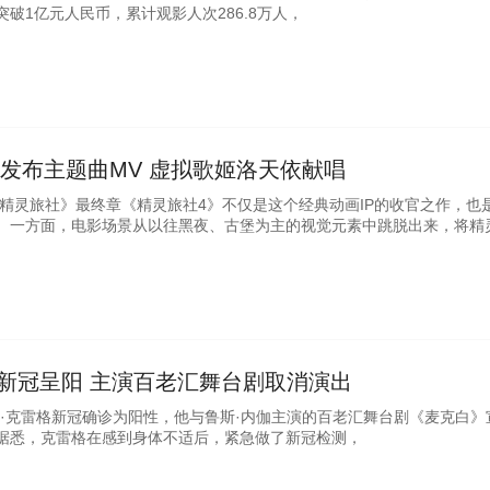
破1亿元人民币，累计观影人次286.8万人，
发布主题曲MV 虚拟歌姬洛天依献唱
《精灵旅社》最终章《精灵旅社4》不仅是这个经典动画IP的收官之作，也
。一方面，电影场景从以往黑夜、古堡为主的视觉元素中跳脱出来，将精
格新冠呈阳 主演百老汇舞台剧取消演出
尔·克雷格新冠确诊为阳性，他与鲁斯·内伽主演的百老汇舞台剧《麦克白》
据悉，克雷格在感到身体不适后，紧急做了新冠检测，