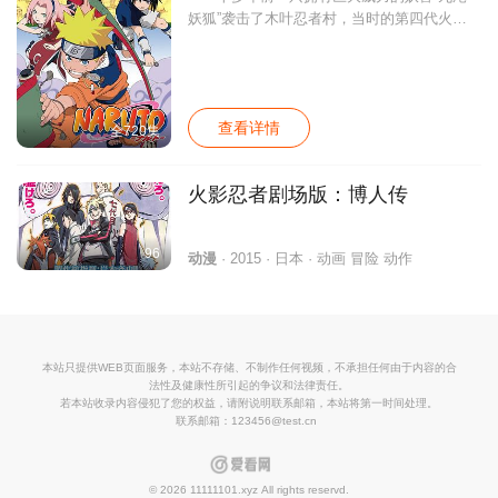
妖狐”袭击了木叶忍者村，当时的第四代火影
拼尽全力，以自己的生命为代价将“九尾妖
狐”封印在了刚出生的鸣人身上。木叶村终于
恢复了平静，但村民们却把鸣人当成像“九尾
妖
查看详情
全720集
火影忍者剧场版：博人传
96
动漫
· 2015 · 日本 · 动画 冒险 动作
本站只提供WEB页面服务，本站不存储、不制作任何视频，不承担任何由于内容的合
法性及健康性所引起的争议和法律责任。
若本站收录内容侵犯了您的权益，请附说明联系邮箱，本站将第一时间处理。
联系邮箱：123456@test.cn
© 2026 11111101.xyz All rights reservd.