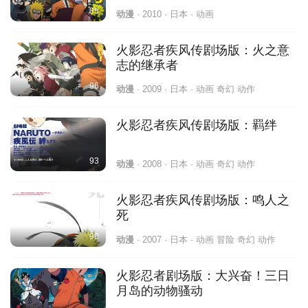
85
动漫
· 2010 · 日本 · 动画
火影忍者疾风传剧场版：火之意
志的继承者
96
动漫
· 2009 · 日本 · 动画 奇幻 动作
火影忍者疾风传剧场版：羁绊
93
动漫
· 2008 · 日本 · 动画 奇幻 动作
火影忍者疾风传剧场版：鸣人之
死
90
动漫
· 2007 · 日本 · 动画 冒险 奇幻 动作
火影忍者剧场版：大兴奋！三日
月岛的动物骚动