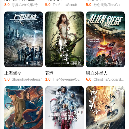
8.0
5.0
5.0
彭禺厶/刘银银/侍宣如/
The/Last/Scout/
欲念规则/The/Game/of/Desire/
HD国语版
HD国语版
HD中字版
上海堡垒
花悸
喋血外星人
9.0
1.0
6.0
Shanghai/Fortress/
The/Revenge/Of/Plant/
Christina/Licciardi/Matthew/Pohlkamp/