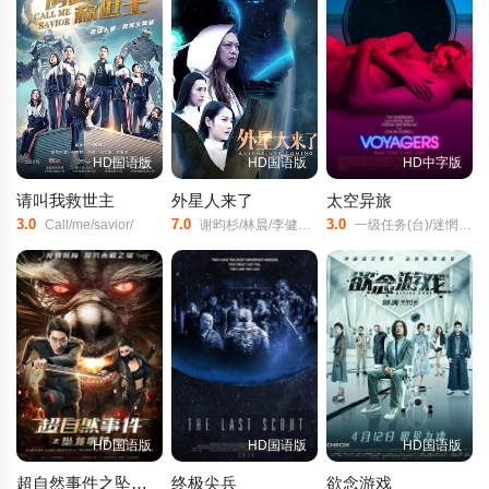
HD国语版
HD国语版
HD中字版
请叫我救世主
外星人来了
太空异旅
3.0
7.0
3.0
Call/me/savior/
谢昀杉/林晨/李健仁/蓝烯/
一级任务(台)/迷惘星空/旅行者/远航者/
HD国语版
HD国语版
HD国语版
超自然事件之坠龙事件
终极尖兵
欲念游戏