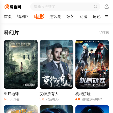
电影
首页
福利区
连续剧
综艺
动漫
角色
剧
科幻片
筛选
HD国语版
HD国语版
HD国语版
重启地球
艾特所有人
机械娇娃
6.0
9.0
4.0
大灾变/
@所有人/
骆明劼/马玥彤/