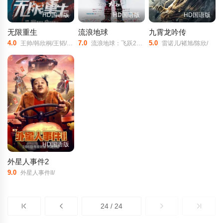
HD国语版
HD国语版
HD国语版
无限重生
流浪地球
九霄龙吟传
4.0
7.0
5.0
王帅/韩欣桐/王韬/韩姝妹/许长超/葛荣韵/牟子淇/建圳/逯凯/彭东旭/王立轩/倪闽豪/弘毅/周万军/陈玉梅/马小虎/陈英武/龚叶轩/
流浪地球：飞跃2020特别版/The/Wandering/Earth/The/Wandering/Earth:/Beyond/2020/Special/Edition/
雷诺儿/褚旭/陈欣/
HD国语版
外星人事件2
9.0
外星人事件II/
24 / 24