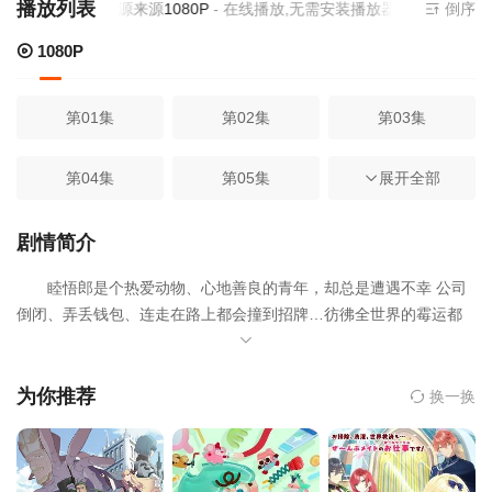
播放列表
当前资源来源
1080P
- 在线播放,无需安装播放器
倒序
1080P
第01集
第02集
第03集
第04集
第05集
第06集
展开全部
第07集
第08集
第09集
剧情简介
睦悟郎是个热爱动物、心地善良的青年，却总是遭遇不幸 公司
第10集
第11集
第12集
倒闭、弄丢钱包、连走在路上都会撞到招牌…彷彿全世界的霉运都
降临在他身上！某日，睦悟郎巧遇一个占卜师，人生从此由黑白变
第13集
第14集
彩色！ 当睦悟郎回到家里，竟然有三个可爱的美少女迎接他！
这三名自称为小兰、小翼与久留美的女孩，其实是悟郎过去饲养的
为你推荐
换一换
金鱼、鸚鵡和黄金鼠。牠们在死后为了报恩，以人类的姿态现身，
成为悟郎的守护天使，也开始了悟郎另一种苦难日子………