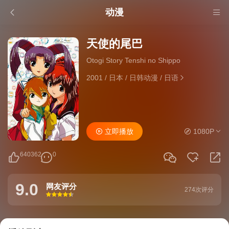
动漫
天使的尾巴
Otogi Story Tenshi no Shippo
2001
/
日本
/
日韩动漫
/
日语
立即播放
1080P
640362
0
9.0
网友评分
274次评分
很差
较差
还行
推荐
力荐