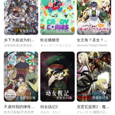
更新至01集
更新至01集
更新至01集
乡下大叔成为剑圣第二季
蛀在糖糖里
女主角？圣女？不，我是杂役女仆（自豪）！
乡里别剑圣/乡里别大叔剑圣/片田舎のおっさん、剣聖になる/第二期/From/Old/Country/Bumpkin/to/Master/Swordsman/
キャンディーカリエスCandy/Caries/
Heroine?/Seijo?/Iie//All/Works/Maid/desu/(Hokori)!/Heroine?/Saint?/No//I'm/an/All-Works/Maid/(And/Proud/of/It)!/
更新至02集
更新至01集
更新至01集
不虐待我的继母与继姐
幼女战记2
克雷瓦提斯2：魔兽之王与虚伪的勇者传承
铃木日菜/鲸/芹泽优/贯井柚佳/麦穗杏菜/根本京里/内山夕实/市道真央/
カルロ・ゼン/
クレバテス-魔獣の王と赤子と屍の勇者-/第2期/克雷瓦提斯-魔兽之王与婴儿与尸之勇者-/第二季/克雷瓦提斯Ⅱ-魔兽之王与虚伪的勇者传承-/克雷瓦提斯/第二季/Clevatess/Season/2/