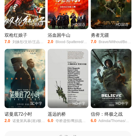
HD国语
HD国语
HD国语
双枪红娘子
浴血困牛山
勇者无疆
7.0
2.0
7.0
刘姝彤/文祈/王品一/谢宁/王岗岗/陈之辉/李为民/魏兆雄/王程/邱晨阳/
Blood-Spattered/Cliff/
Brave/Without/Boundaries/
TC中字
HD中字
HD中字
诺曼底72小时
遥远的桥
信仰：终极之战
2.0
6.0
6.0
诺曼第风暴(港)/极限高压/高压/
夺桥遗恨/鹰掠战士/英雄冢/
Adinda/Thomas/Maudy/Kusnaedi/Hardi/Fadhillah/