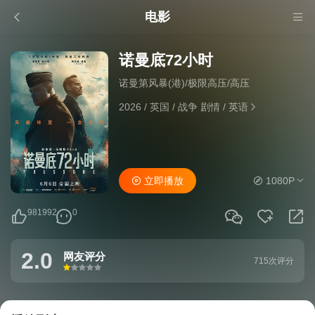
电影
诺曼底72小时
诺曼第风暴(港)/极限高压/高压
2026
/
英国
/
战争 剧情
/
英语
立即播放
1080P
981992
0
2.0
网友评分
715次评分
很差
较差
还行
推荐
力荐