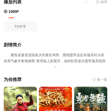
播放列表
当前资源来源
倒序
108
1080P
TC中字
剧情简介
聚焦诺曼底登陆前夕的紧张局势，围绕盟军远征军最高司令部
首席气象学家詹姆斯·斯塔格上尉展开，他的职责是向盟军最高指挥
官德怀特·戴维·艾森豪威尔通报决定成败的天气状况。
为你推荐
换一换