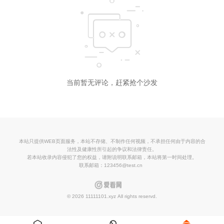
当前暂无评论，赶紧抢个沙发
本站只提供WEB页面服务，本站不存储、不制作任何视频，不承担任何由于内容的合
法性及健康性所引起的争议和法律责任。
若本站收录内容侵犯了您的权益，请附说明联系邮箱，本站将第一时间处理。
联系邮箱：123456@test.cn
© 2026 11111101.xyz All rights reservd.