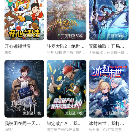
第22集
第23集
第24集
第25集
第26集
更新至35集
更新至53集
更新至09集
开心锤锤世界
斗罗大陆2：绝世唐门
无限抽取：开局核平修仙世界动态漫画
未知
斗罗大陆Ⅱ绝世唐门/绝世唐门动画版/斗罗大陆2/
无限抽取：开局核平修仙世界/动态漫画/
更新至10集
更新至38集
更新至179集
我被困在同一天一千年动态漫画
绑定破产AI，我开局氪成大神动态漫画第一季
冰封末世，我打造完美领地动态漫画
内详/
绑定破产AI/我开局氪成大神/动态漫画/第1季/
冰封末世/我打造完美领地/动态漫画/