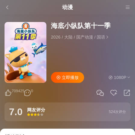
动漫
海底小纵队第十一季
2026
/
大陆
/
国产动漫
/
国语
立即播放
1080P
709425
0
7.0
网友评分
524次评分
很差
较差
还行
推荐
力荐