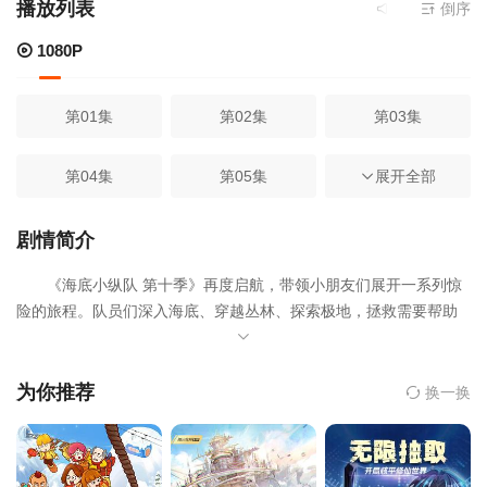
播放列表
当前资源来源
倒序
1
1080P
第01集
第02集
第03集
第04集
第05集
第06集
展开全部
第07集
第08集
第09集
剧情简介
《海底小纵队 第十季》再度启航，带领小朋友们展开一系列惊
第10集
第11集
第12集
险的旅程。队员们深入海底、穿越丛林、探索极地，拯救需要帮助
的生命。在澳大利亚，他们扑灭森林大火，恢复生态；在亚马逊雨
第13集
第14集
第15集
林，他们修复红树林，推动环保行动；本季故事充满了环保、合作
与勇气，向观众传递了重要的生态保护意识。
为你推荐
换一换
第16集
第17集
第18集
第19集
第20集
第21集