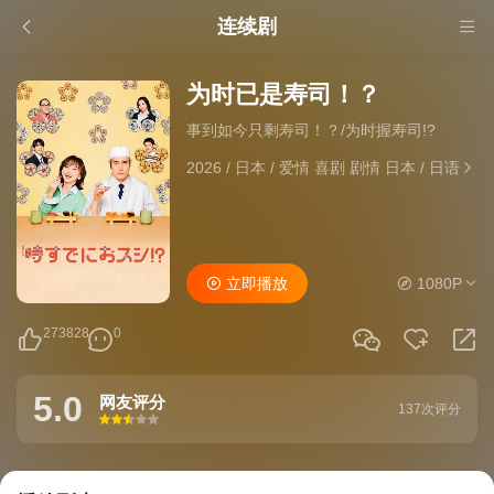
连续剧
为时已是寿司！？
事到如今只剩寿司！？/为时握寿司!?
2026
/
日本
/
爱情 喜剧 剧情 日本
/
日语
立即播放
1080P
273828
0
5.0
网友评分
137次评分
很差
较差
还行
推荐
力荐