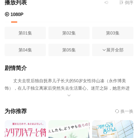
播放列表
当前资源来源
倒序
108
1080P
第01集
第02集
第03集
第04集
第05集
第06集
展开全部
第07集
第08集
第09集
剧情简介
丈夫去世后独自抚养儿子长大的50岁女性待山凑（永作博美
第10集
饰），在儿子独立离家后突然失去生活重心。迷茫之际，她意外进
入一所“三个月速成寿司职人”的寿司学院学习。面对严肃古板、对寿
司抱有极高自尊的男讲师大江户海弥（松山研一 饰），以及性格各
异的同学们，凑在手忙脚乱中重新找回生活节奏，也逐渐思考“为自
为你推荐
换一换
己而活”的意义。与此同时，她与那位总是与自己意见相左的寿司讲
师之间，关系悄然发生变化，一段迟来的成年人恋爱也在不知不觉
中展开。