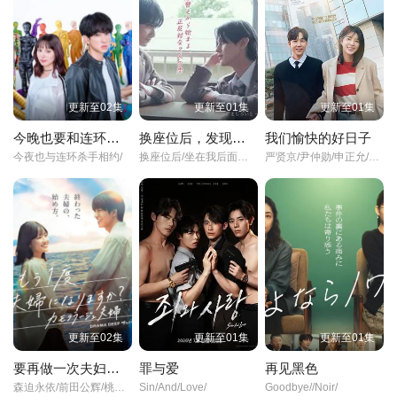
更新至02集
更新至01集
更新至01集
今晚也要和连环杀手约会
换座位后，发现身后的男生好像喜欢我
我们愉快的好日子
今夜也与连环杀手相约/
换座位后/坐在我后面的男生好像喜欢我/After/Moving/Seats//The/Boy/Behind/Me/Has/A/Crush/On/Me/ย้ายที่นั่งทั้งที/ไหงผู้ชายที่นั่งข้างหลังมาชอบผมได้ล่ะ/
严贤京/尹仲勋/申正允/尹多英/金惠玉/鲜于在德/尹多勋/文喜京/李商淑/郑孝彬/李家豪/郑永琡/
更新至02集
更新至01集
更新至01集
要再做一次夫妇吗？～伪装夫妇～
罪与爱
再见黑色
森迫永依/前田公辉/桃月梨子/武田航平/岛崎遥香/滨田麻里/高岛礼子/
Sin/And/Love/
Goodbye//Noir/