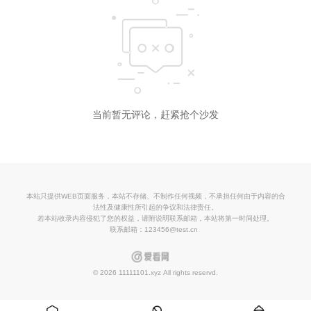
当前暂无评论，赶紧抢个沙发
本站只提供WEB页面服务，本站不存储、不制作任何视频，不承担任何由于内容的合
法性及健康性所引起的争议和法律责任。
若本站收录内容侵犯了您的权益，请附说明联系邮箱，本站将第一时间处理。
联系邮箱：123456@test.cn
© 2026 11111101.xyz All rights reservd.