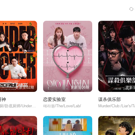
更新至02期
更新至06期
更新至
厨神
恋爱实验室
谋杀俱乐部
卧底主厨/卧底厨师/Undercover/Chef/
애라원/The/Love/Lab/