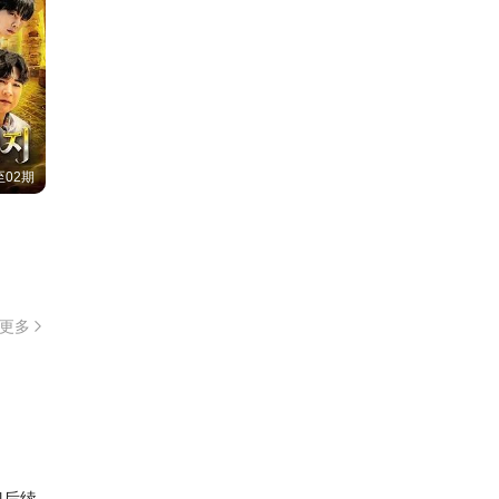
02期
更多
门后续