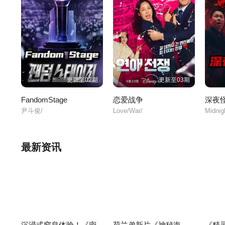
更新至02期
更新至03期
FandomStage
恋爱战争
深夜
尹斗俊/
Love/War/
最新资讯
沉浸式窒息体验！《密
荷兰弟新片《神秘海
《精