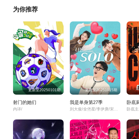
为你推荐
更新至20250101期
更新至20251015期
射门的她们
我是单身第27季
卧底
内详/
刘大俊/全烋星/李伊庚/宋海娜/