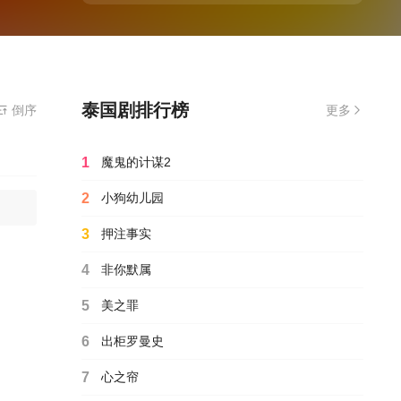
泰国剧排行榜
装播放器
倒序
更多
1
魔鬼的计谋2
2
小狗幼儿园
3
押注事实
4
非你默属
5
美之罪
6
出柜罗曼史
7
心之帘