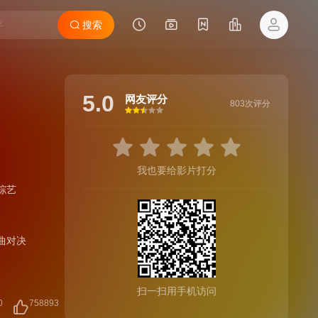
搜索
5.0
网友评分
803次评分
很差
较差
还行
推荐
力荐
我也要给影片打分
综艺
曲对决
扫一扫用手机访问
0
758893