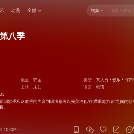
艺
动漫
全部
视频
第八季
地区：
韩国
类型：
真人秀
/
音乐
/
日韩
上映：
未知
语言：
韩语
:33
唱歌手和从歌手的声音到唱法都可以完美消化的“模唱能力者”之间的歌
目。
1080P