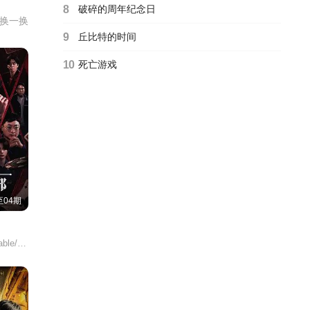
8
破碎的周年纪念日
换一换
9
丘比特的时间
10
死亡游戏
04期
Murder/Club:/Liar's/Table/Murder/Club/