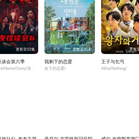
更新至02集
更新至01期
更新至
怪谈会第六季
我剩下的恋爱
王子与乞丐
Midnight/Horror/Story/深夜怪谈会/第六季/
余下的恋爱/
All/or/Nothing/
灵旅社4》发布主题
丹尼尔·克雷格新冠呈阳
威尔·史密斯掌掴