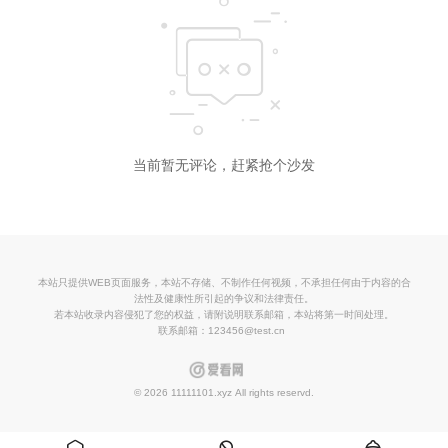
当前暂无评论，赶紧抢个沙发
本站只提供WEB页面服务，本站不存储、不制作任何视频，不承担任何由于内容的合
法性及健康性所引起的争议和法律责任。
若本站收录内容侵犯了您的权益，请附说明联系邮箱，本站将第一时间处理。
联系邮箱：123456@test.cn
© 2026 11111101.xyz All rights reservd.