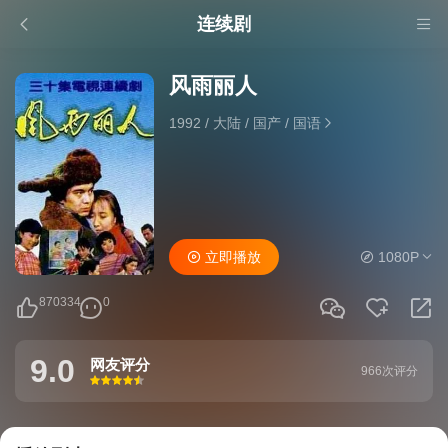
连续剧
风雨丽人
1992
/
大陆
/
国产
/
国语
立即播放
1080P
870334
0
9.0
网友评分
966次评分
很差
较差
还行
推荐
力荐