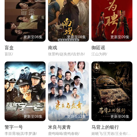
的伤心。之后，如霞爱上了名为文生的男孩，巧合的是，文生正是
丁静兰的孩子。
更新至06集
更新至08集
更新至09集
盲盒
南戏
御廷谣
盲区/
张景昀/赵奂然//吉舒亦/
江山为聘/
更新至08集
更新至11集
更新至06集
警字一号
米良与麦青
马背上的银行
李崇霄/杨淇/李梦谦/
鹿鸣呦呦/鹿鸣春晓/
姬晓飞/王芳政/王全有/阎妮/郭烁杰/杜志国/郑卫莉/周舟/Zhou/Zhou/