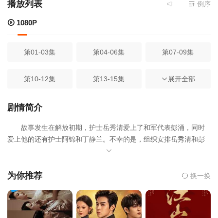
播放列表
当前资源来源
倒序
10
1080P
第01-03集
第04-06集
第07-09集
第10-12集
第13-15集
第16-18集
展开全部
第19-21集
第22-24集
第25-26集
剧情简介
故事发生在解放初期，护士岳秀清爱上了和军代表彭涌，同时
第27-28集
爱上他的还有护士阿锦和丁静兰。不幸的是，组织安排岳秀清和彭
涌的上司结了婚，而彭涌则和阿锦走到了一起，就这样，两个并不
幸福的家庭诞生了。很快，岳秀清就生下了一个可爱的孩子给她取
名为如霞，而彭涌也有了可爱的小女儿如月，不久之后，彭涌因为
为你推荐
换一换
政治问题遭到了发配，阿锦背井离乡逃出国外，留下小小的如月被
秀清收养。因为如月特殊的身份，秀清对她格外的照顾和喜爱，甚
至常常因为如月而忽略了自己的亲生女儿如霞，这让如霞感到非常