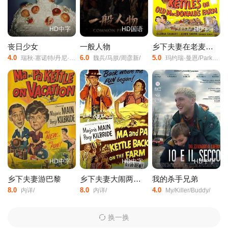
HD中字
HD国语
HD中字
丧日少女
一般人物
乡下夫妻在老麦农场
4.0
6.0
5.0
瑞秋·塞诺特/丹尼·德费拉里/弗雷德·迈拉麦德/波利·德雷珀/莫莉·戈登/格莉妮丝·贝尔/Rita/Gardner/Cilda/Shaur/杰姬·霍夫曼/理查德·布伦戴奇/Noemie/Zysermann/迪安娜·阿格隆/桑德拉·詹姆斯/Ted/Seligman/Edgar/Harmanci/黛博拉·奥夫纳/Vivien/Landau/Robin/Wesley-Peck/Ariel/Eliaz/Al/Choy/
魏兵/马朕/周彦新/
玛约瑞·曼恩/Parker/Fennelly/格洛瑞亚·陶伯特/约翰·史密斯/乔治·邓恩/克劳德·艾金斯/罗伊·巴克罗夫特/Patricia/Morrow/
HD中字
HD中字
HD中字
乡下夫妻游巴黎
乡下夫妻大闹两亲家
我的杀手兄弟
8.0
8.0
4.0
内详/
内详/
My/Killer/Buddy/
换一换