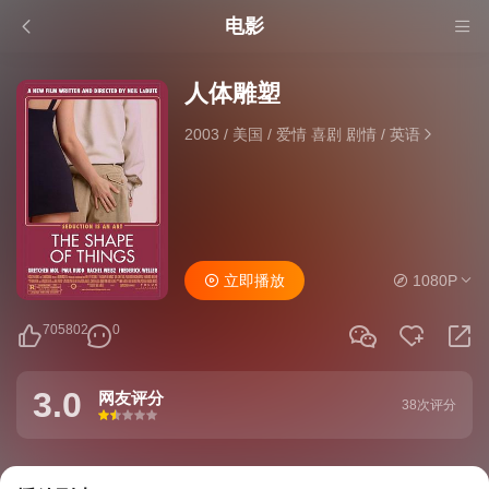
电影
人体雕塑
2003
/
美国
/
爱情 喜剧 剧情
/
英语
立即播放
1080P
705802
0
3.0
网友评分
38次评分
很差
较差
还行
推荐
力荐