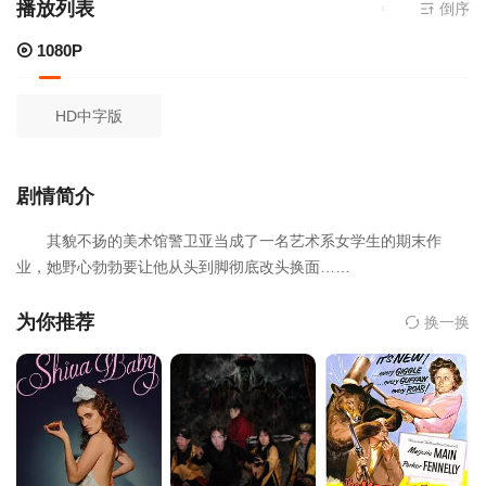
播放列表
当前资源来源
倒序
1
1080P
HD中字版
剧情简介
其貌不扬的美术馆警卫亚当成了一名艺术系女学生的期末作
业，她野心勃勃要让他从头到脚彻底改头换面……
为你推荐
换一换