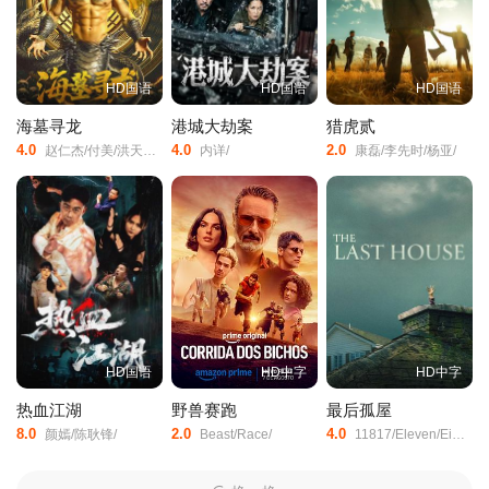
HD国语
HD国语
HD国语
海墓寻龙
港城大劫案
猎虎贰
4.0
4.0
2.0
赵仁杰/付美/洪天照/张晶/振宇/
内详/
康磊/李先时/杨亚/
HD国语
HD中字
HD中字
热血江湖
野兽赛跑
最后孤屋
8.0
2.0
4.0
颜嫣/陈耿锋/
Beast/Race/
11817/Eleven/Eight/One/Seven/