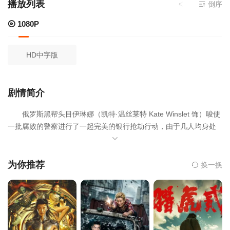
播放列表
当前资源来源
倒序
10
1080P
HD中字版
剧情简介
俄罗斯黑帮头目伊琳娜（凯特·温丝莱特 Kate Winslet 饰）唆使
一批腐败的警察进行了一起完美的银行抢劫行动，由于几人均身处
警界内部，反侦察能力极强，因此想要查出案件的真相几乎是不可
能的事情。然而，几人并不知道的是，真正的威胁并非来自警方的
调查，而是有人正在虎视眈眈的盯着他们所得到的巨额报酬。
为你推荐
换一换
此役之后，伊琳娜野心不减，殊不知几名警察在巨大的压力之下早
已经矛盾重重，濒临崩溃的边缘。其中之一马库斯（安东尼·麦凯 An
thony Mackie 饰）不仅要面对内心的挣扎，还要应付那个初出茅庐
正义感爆棚的菜鸟搭档克里斯（卡西·阿弗莱克 Casey Affleck
饰），敏锐的克里斯似乎已经开始察觉自己身边正在发生的事情。