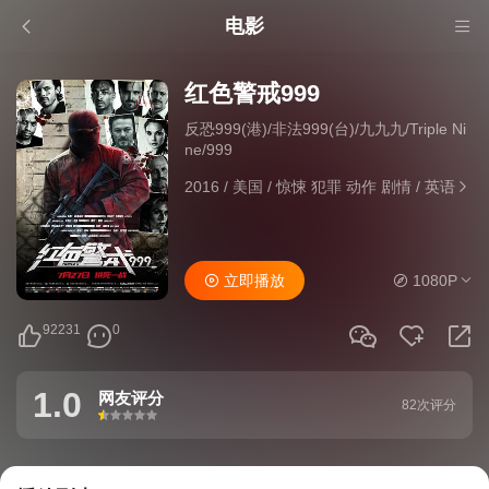
电影
红色警戒999
反恐999(港)/非法999(台)/九九九/Triple Ni
ne/999
2016
/
美国
/
惊悚 犯罪 动作 剧情
/
英语
立即播放
1080P
92231
0
1.0
网友评分
82次评分
很差
较差
还行
推荐
力荐