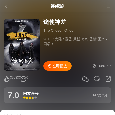
连续剧
诡使神差
The Chosen Ones
2019
/
大陆
/
喜剧 悬疑 奇幻 剧情 国产
/
国语
立即播放
1080P
399833
0
7.0
网友评分
147次评分
很差
较差
还行
推荐
力荐